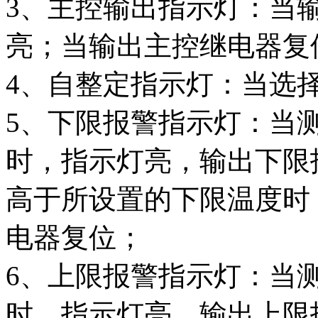
3、主控输出指示灯：当
亮；当输出主控继电器复
4、自整定指示灯：当选
5、下限报警指示灯：当
时，指示灯亮，输出下限
高于所设置的下限温度时
电器复位；
6、上限报警指示灯：当
时，指示灯亮，输出上限