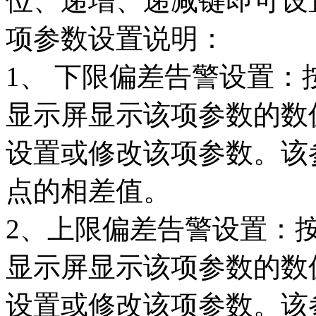
位、递增、递减键即可设
项参数设置说明：
1、 下限偏差告警设置：按
显示屏显示该项参数的数
设置或修改该项参数。该
点的相差值。
2、上限偏差告警设置：按S
显示屏显示该项参数的数
设置或修改该项参数。该