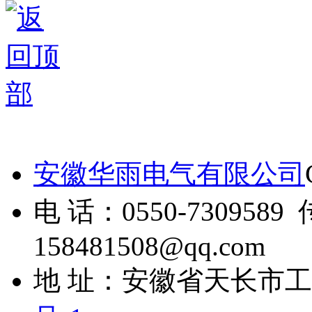
安徽华雨电气有限公司
电 话：0550-7309589 
158481508@qq.com
地 址：安徽省天长市