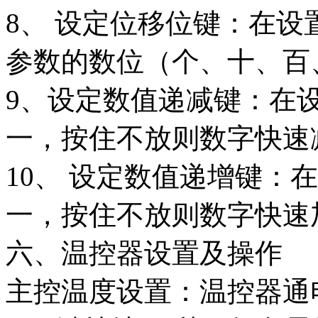
8、 设定位移位键：在
参数的数位（个、十、百
9、设定数值递减键：在
一，按住不放则数字快速
10、 设定数值递增键：
一，按住不放则数字快速
六、温控器设置及操作
主控温度设置：温控器通