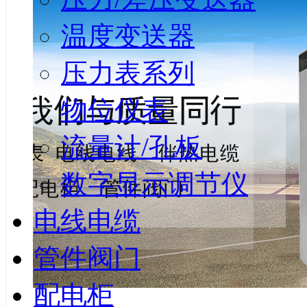
温度变送器
压力表系列
物位仪表
流量计/孔板
数字显示调节仪
电线电缆
管件阀门
配电柜