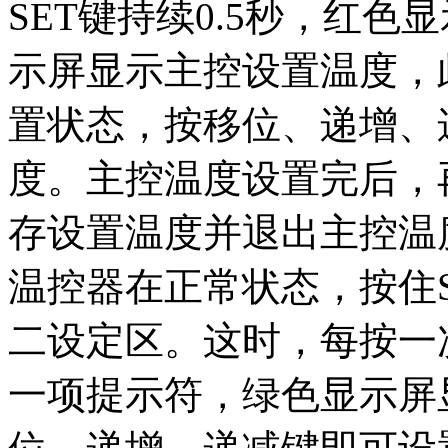
SET键持续0.5秒，红色
示屏显示主控设置温度，
置状态，按移位、递增、
度。主控温度设置完后，再
存设置温度并退出主控温
温控器在正常状态，按住S
二设定区。这时，每按一
一项提示符，绿色显示屏