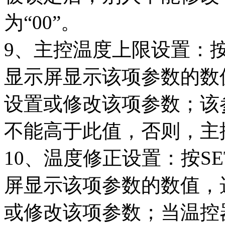
为“00”。
9、主控温度上限设置：按S
显示屏显示该项参数的数
设置或修改该项参数；该
不能高于此值，否则，主
10、温度修正设置：按SE
屏显示该项参数的数值，
或修改该项参数；当温控