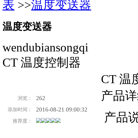
表
>>
温度变送器
温度变送器
wendubiansongqi
CT 温度控制器
CT 
产品详
262
浏览：
2016-08-21 09:00:32
添加时间：
产品说
推荐度：