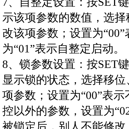
7、自整定设置：按SET
示该项参数的数值，选择
改该项参数；设置为“00
为“01”表示自整定启动。
8、锁参数设置：按SET键
显示锁的状态，选择移位
项参数；设置为“00”表示
控以外的参数，设置为“0
被锁定后，别人不能修改