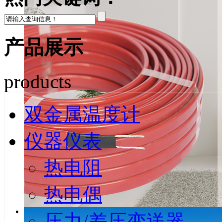
产品展示
products
双金属温度计
仪器仪表
热电阻
热电偶
压力/差压变送器