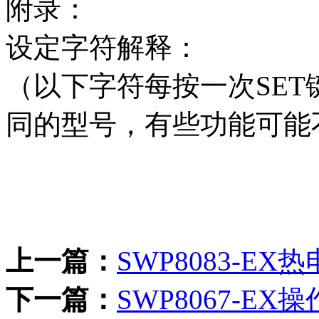
附录：
设定字符解释：
（以下字符每按一次SE
同的型号，有些功能可能
上一篇：
SWP8083-E
下一篇：
SWP8067-E