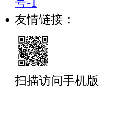
号-1
友情链接：
扫描访问手机版