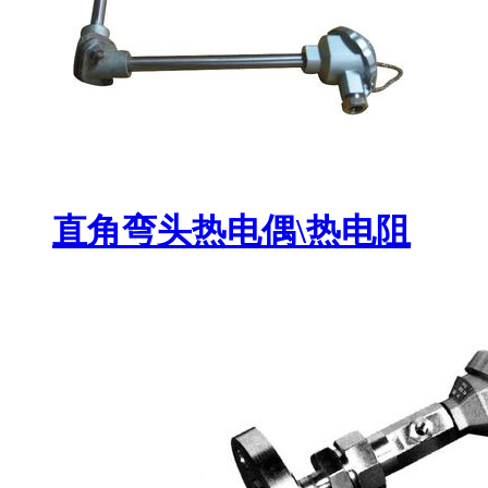
直角弯头热电偶\热电阻